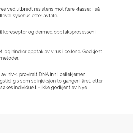
 ved utbredt resistens mot flere klasser. I så
levål sykehus etter avtale.
g til koreseptor og dermed opptaksprosessen i
 og hindrer opptak av virus i cellene. Godkjent
 metoder.
 hiv-1 proviralt DNA inn i cellekjernen,
d; gis som sc injeksjon to ganger i året, etter
å søkes individuelt – ikke godkjent av Nye