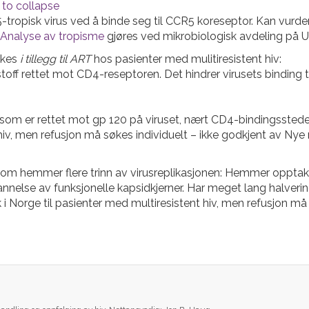
 to collapse
opisk virus ved å binde seg til CCR5 koreseptor. Kan vurderes
Analyse av tropisme
gjøres ved mikrobiologisk avdeling på Ul
ukes
i tillegg til ART
hos pasienter med mulitiresistent hiv:
istoff rettet mot CD4-reseptoren. Det hindrer virusets bindin
som er rettet mot gp 120 på viruset, nært CD4-bindingsstedet,
t hiv, men refusjon må søkes individuelt – ikke godkjent av Nye
om hemmer flere trinn av virusreplikasjonen: Hemmer opptak av
 av funksjonelle kapsidkjerner. Har meget lang halveringsti
ruk i Norge til pasienter med multiresistent hiv, men refusjon m