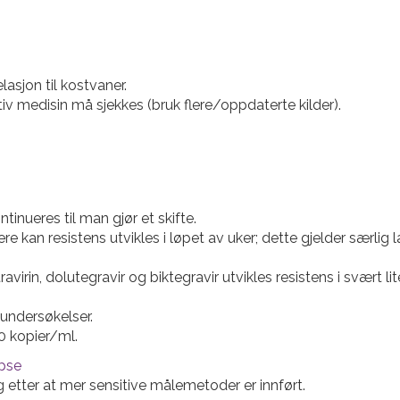
asjon til kostvaner.
ativ medisin må sjekkes (bruk flere/oppdaterte kilder).
nueres til man gjør et skifte.
 kan resistens utvikles i løpet av uker; dette gjelder særlig lam
rin, dolutegravir og biktegravir utvikles resistens i svært lit
sundersøkelser.
0 kopier/ml.
apse
g etter at mer sensitive målemetoder er innført.