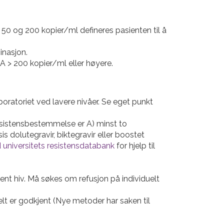
50 og 200 kopier/ml defineres pasienten til å
inasjon.
RNA > 200 kopier/ml eller høyere.
oratoriet ved lavere nivåer. Se eget punkt
resistensbestemmelse er A) minst to
dolutegravir, biktegravir eller boostet
 universitets resistensdatabank
for hjelp til
nt hiv. Må søkes om refusjon på individuelt
lt er godkjent (Nye metoder har saken til