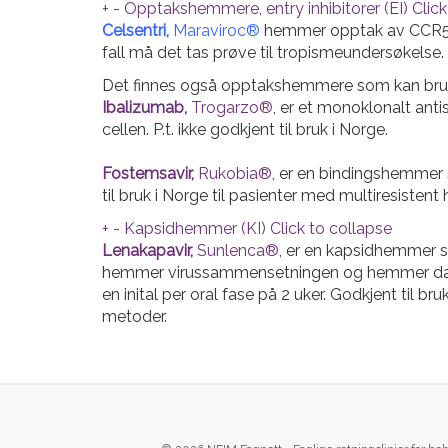
+
-
Opptakshemmere, entry inhibitorer (EI)
Click
Celsentri,
Maraviroc®
hemmer opptak av CCR5-tr
fall må det tas prøve til tropismeundersøkelse.
Det finnes også opptakshemmere som kan br
Ibalizumab,
Trogarzo®
, er et monoklonalt ant
cellen. P.t. ikke godkjent til bruk i Norge.
Fostemsavir,
Rukobia®
, er en bindingshemmer 
til bruk i Norge til pasienter med multiresisten
+
-
Kapsidhemmer (KI)
Click to collapse
Lenakapavir,
Sunlenca®
, er en kapsidhemmer s
hemmer virussammensetningen og hemmer dannelse
en inital per oral fase på 2 uker. Godkjent til b
metoder.