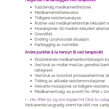
Fullstendig medikamenthistorie.
Medikamentetterlevelse.
Tidligere resistensanalyse.
Rutiner ved medikamentinntak inkludert rel
Interaksjoner: All medisin inkludert altern
Graviditet.
Endring i psykososial situasjon.
Kartlegging av rusmidler.
Andre punkter å ta hensyn til ved terapisvikt
Eksisterende medikamentkombinasjon konti
Ved bruk av midler med lav genetisk barriere
raltegravir.
Ved bruk av boostret proteasehemmer, etravi
Tolking av aktuelle resistensmutasjoner.
Arkiverte mutasjoner, se tidligere resisten
Medikamentvalg: se avsnitt hiv-RNA > 20
+
-
Hiv-RNA 50 og 200 kopier/ml
Click to coll
Vedvarende lavgradig viremi har blitt mer vanli