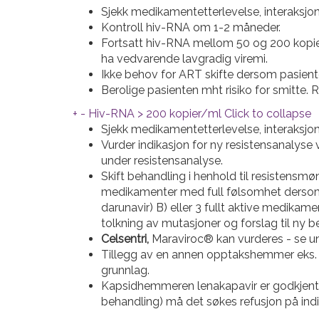
Sjekk medikamentetterlevelse, interaksjone
Kontroll hiv-RNA om 1-2 måneder.
Fortsatt hiv-RNA mellom 50 og 200 kopier
ha vedvarende lavgradig viremi.
Ikke behov for ART skifte dersom pasient
Berolige pasienten mht risiko for smitte. 
+
-
Hiv-RNA > 200 kopier/ml
Click to collapse
Sjekk medikamentetterlevelse, interaksjone
Vurder indikasjon for ny resistensanalyse
under resistensanalyse.
Skift behandling i henhold til resistensm
medikamenter med full følsomhet dersom de
darunavir) B) eller 3 fullt aktive medikam
tolkning av mutasjoner og forslag til ny b
Celsentri,
Maraviroc® kan vurderes - se u
Tillegg av en annen opptakshemmer eks. ib
grunnlag.
Kapsidhemmeren lenakapavir er godkjent ti
behandling) må det søkes refusjon på indi