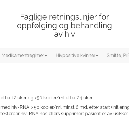
Faglige retningslinjer for
oppfølging og behandling
av hiv
Medikamentregimer
Hivpositive kvinner
Smitte, Pr
tter 12 uker og <50 kopier/ml etter 24 uker.
 med hiv-RNA > 50 kopier/ml minst 6 md. etter start (initierin
kterbar hiv-RNA hos ellers supprimert pasient er av usikker 