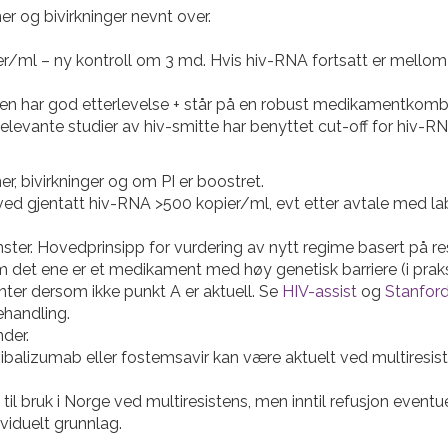
r og bivirkninger nevnt over.
/ml – ny kontroll om 3 md. Hvis hiv-RNA fortsatt er mellom 
en har god etterlevelse + står på en robust medikamentkomb
Relevante studier av hiv-smitte har benyttet cut-off for hiv-
r, bivirkninger og om PI er boostret.
 ved gjentatt hiv-RNA >500 kopier/ml, evt etter avtale med lab
ønster. Hovedprinsipp for vurdering av nytt regime basert på 
t ene er et medikament med høy genetisk barriere (i praksis 
enter dersom ikke punkt A er aktuell. Se
HIV-assist
og
Stanford
ehandling.
nder.
alizumab eller fostemsavir kan være aktuelt ved multiresiste
l bruk i Norge ved multiresistens, men inntil refusjon eventue
viduelt grunnlag.