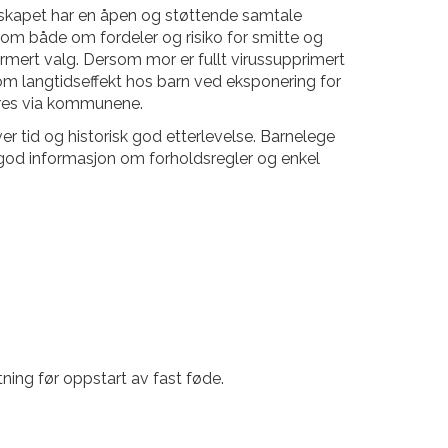
ngerskapet har en åpen og støttende samtale
om både om fordeler og risiko for smitte og
rmert valg. Dersom mor er fullt virussupprimert
r om langtidseffekt hos barn ved eksponering for
eres via kommunene.
er tid og historisk god etterlevelse. Barnelege
god informasjon om forholdsregler og enkel
ning før oppstart av fast føde.