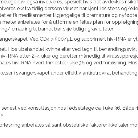
nelege bør også involveres, spesielt hvis det avdekkes risikof
veres ekstra tidlig dersom viruset har kjent resistens og/ell
t er få medikamenter tilgjengelige til premature og nyfødte ba
ige møter anbefales for å utforme en felles plan for oppfølgnin
ernæring til barnet bør skje tidlig i graviditeten.
svangerskapet. Ved CD4 > 500/µL og supprimert hiv-RNA er yt
et. Hos ubehandlet kvinne eller ved tegn til behandlingssvikt
 hiv-RNA etter 2–4 uker og deretter månedlig til virussuppres
måles hiv-RNA hvert trimester, i uke 36 og ved forløsning. Ho
r i svangerskapet under effektiv antiretroviral behandling gir 
enest ved konsultasjon hos fødselslege ca. i uke 36. Både risi
p>
orløsning anbefales så sant obstetriske faktorer ikke taler mo