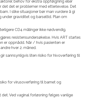
aktorer, behov for ekstra oppfølgning eller
er det det er problemer med etterlevelse. Det
rn. I slike situasjoner bør man vurdere å gi
g under graviditet og barseltid. Plan om
terligere CD4 målinger ikke nødvendig.
 gjøres resistensundersøkelse. Hvis ART startes
jon er oppnådd. Når / hvis pasienten er
s andre hver 2. måned.
sannsynligvis liten risiko for hivoverføring til
ko for virusoverføring til barnet og
t det. Ved vaginal forløsning følges vanlige