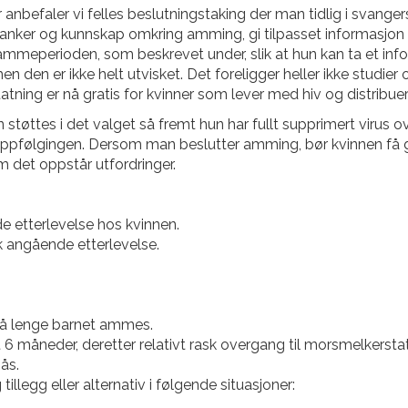
jer anbefaler vi felles beslutningstaking der man tidlig i sva
nker og kunnskap omkring amming, gi tilpasset informasjon 
ammeperioden, som beskrevet under, slik at hun kan ta et info
en den er ikke helt utvisket. Det foreligger heller ikke studie
tning er nå gratis for kvinner som lever med hiv og distribu
tøttes i det valget så fremt hun har fullt supprimert virus ov
oppfølgingen. Dersom man beslutter amming, bør kvinnen få 
om det oppstår utfordringer.
e etterlevelse hos kvinnen.
k angående etterlevelse.
å lenge barnet ammes.
 måneder, deretter relativt rask overgang til morsmelkerstat
ås.
llegg eller alternativ i følgende situasjoner: