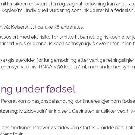
itterisikoen er svært liten og vaginal forløsning kan anbefales
kopier/ml. Individuell vurdering som inkluderer bl.a fødselsh
snivå
:
Keisersnitt i ca. uke 38 anbefales.
iert med økt risiko for smitte til barnet, og risikoen øker jo
imert virus er denne risikoen sannsynligvis svært liten, men f
) gis steroider for lungemodning etter vanlige retningslinjer
mittehensyn ved hiv-RNAA > 50 kopier/ml, men andre hensyn m
ing under fødsel
Peroral kombinasjonsbehandling kontinueres gjennom fødselen
løsning:
iv zidovudin* er indisert. Gevinsten er usikker ved h
jonsmedisiner. Intravenøs zidovudin startes umiddelbart. I til
n/tenofovir