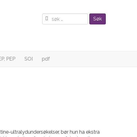
Søk
EP, PEP
SOI
pdf
utine-ultralydundersøkelser, bør hun ha ekstra