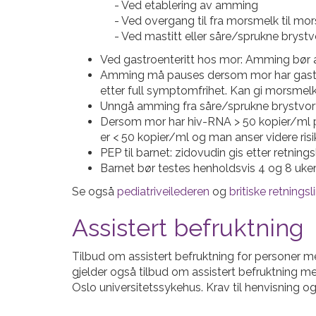
- Ved etablering av amming
- Ved overgang til fra morsmelk til mo
- Ved mastitt eller såre/sprukne brystv
Ved gastroenteritt hos mor: Amming bør 
Amming må pauses dersom mor har gastroen
etter full symptomfrihet. Kan gi morsmel
Unngå amming fra såre/sprukne brystvorte
Dersom mor har hiv-RNA > 50 kopier/ml p
er < 50 kopier/ml og man anser videre ri
PEP til barnet: zidovudin gis etter retnin
Barnet bør testes henholdsvis 4 og 8 uker
Se også
pediatriveilederen
og
britiske retningsli
Assistert befruktning
Tilbud om assistert befruktning for personer m
gjelder også tilbud om assistert befruktning med 
Oslo universitetssykehus. Krav til henvisning og