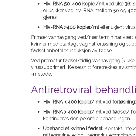
Hiv-RNA 50-400 kopier/ml ved uke 36:
Sm
er usikker ved hiv-RNA mellom 50 og 400 
gjøres.
Hiv-RNA >400 kopier/ml
eller ukjent viru
Primær vannavgang ved/nær termin har vært assos
kvinner med planlagt vaginalforløsning og suppr
fødsel anbefales induksjon av fødsel.
Ved prematur fødsel/tidlig vannavgang (< uke 34
virussupprimert. Keisersnitt foretrekkes av s
-metode.
Antiretroviral behandl
Hiv-RNA < 400 kopier/ ml ved forløsning:
Hiv-RNA > 400 kopier/ ml ved fødsel/ for
kontinueres den perorale behandlingen.
Ubehandlet kvinne i fødsel:
Kontakt infeks
raltegravir eller dolutegravir + emtricitabi