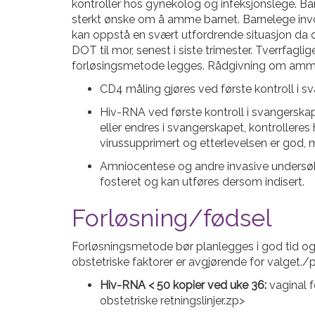
kontroller hos gynekolog og infeksjonslege. Bar
sterkt ønske om å amme barnet. Barnelege invol
kan oppstå en svært utfordrende situasjon da de
DOT til mor, senest i siste trimester. Tverrfagl
forløsingsmetode legges. Rådgivning om amming/ 
CD4 måling gjøres ved første kontroll i 
Hiv-RNA ved første kontroll i svangerskap
eller endres i svangerskapet, kontrolleres
virussupprimert og etterlevelsen er god, 
Amniocentese og andre invasive undersøkelse
fosteret og kan utføres dersom indisert.
Forløsning/fødsel
Forløsningsmetode bør planlegges i god tid og s
obstetriske faktorer er avgjørende for valget./
Hiv-RNA < 50 kopier ved uke 36:
vaginal f
obstetriske retningslinjer.zp>