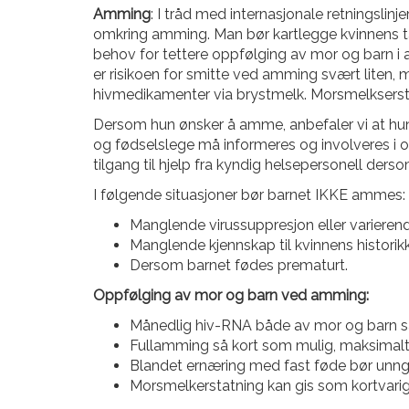
Amming
: I tråd med internasjonale retningslin
omkring amming. Man bør kartlegge kvinnens ta
behov for tettere oppfølging av mor og barn i 
er risikoen for smitte ved amming svært liten, m
hivmedikamenter via brystmelk. Morsmelksersta
Dersom hun ønsker å amme, anbefaler vi at hun s
og fødselslege må informeres og involveres i 
tilgang til hjelp fra kyndig helsepersonell ders
I følgende situasjoner bør barnet IKKE ammes:
Manglende virussuppresjon eller varierend
Manglende kjennskap til kvinnens historik
Dersom barnet fødes prematurt.
Oppfølging av mor og barn ved amming:
Månedlig hiv-RNA både av mor og barn s
Fullamming så kort som mulig, maksimalt 6
Blandet ernæring med fast føde bør unng
Morsmelkerstatning kan gis som kortvarig ti