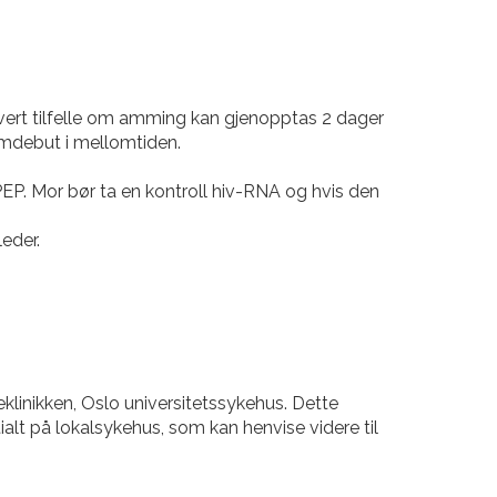
vert tilfelle om amming kan gjenopptas 2 dager
omdebut i mellomtiden.
P. Mor bør ta en kontroll hiv-RNA og hvis den
leder.
klinikken, Oslo universitetssykehus. Dette
tialt på lokalsykehus, som kan henvise videre til