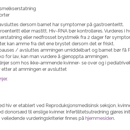
rsmelkserstatning
orter
avsluttes dersom barnet har symptomer på gastroenteritt.
teritt eller mastitt. Hiv-RNA bør kontrolleres. Vurderes i h
kerstatning eller nedfrosset brystmelk fra 2 dager før sympt
r, kan amme fra det ene brystet dersom det er friskt.
auses / avsluttes ammingen umiddelbart og barnet bør få PE
siko for lav, kan man vurdere å gjenoppta ammingen.
gslinjer som hos ikke-ammende kvinner- se over og i pediatrivei
 etter at ammingen er avsluttet
njer
.
ed hiv er etablert ved Reproduksjonsmedisinsk seksjon, kvinne
donorsæd til enslige kvinner. Infertilitetsutredning gjøres ini
 veiledende vurderingskriterier finnes på
hjemmesiden
.