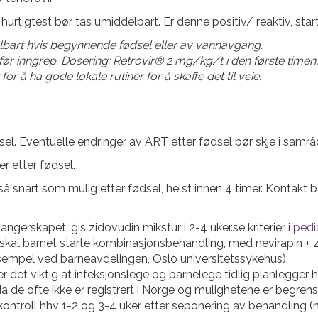
hurtigtest bør tas umiddelbart. Er denne positiv/ reaktiv, sta
elbart hvis begynnende fødsel eller av vannavgang.
r før inngrep. Dosering: Retrovir® 2 mg/kg/t i den første timen
r å ha gode lokale rutiner for å skaffe det til veie.
el. Eventuelle endringer av ART etter fødsel bør skje i samr
r etter fødsel.
så snart som mulig etter fødsel, helst innen 4 timer. Kontakt
erskapet, gis zidovudin mikstur i 2-4 uker.se kriterier i
pedi
kal barnet starte kombinasjonsbehandling, med nevirapin + z
ksempel ved barneavdelingen, Oslo universitetssykehus).
r det viktig at infeksjonslege og barnelege tidlig planlegger 
a de ofte ikke er registrert i Norge og mulighetene er begren
ntroll hhv 1-2 og 3-4 uker etter seponering av behandling (h