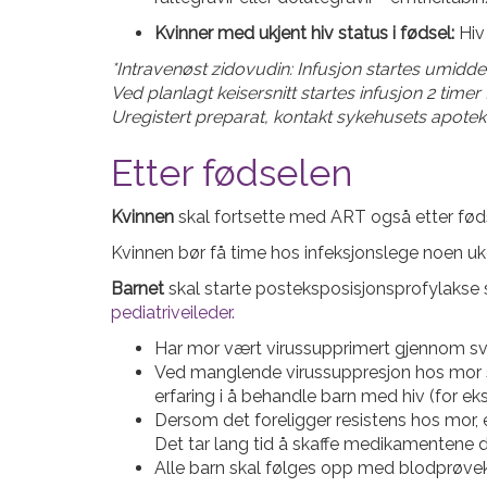
Kvinner med ukjent hiv status i fødsel:
Hiv 
*Intravenøst zidovudin: Infusjon startes umidd
Ved planlagt keisersnitt startes infusjon 2 time
Uregistert preparat, kontakt sykehusets apotek fo
Etter fødselen
Kvinnen
skal fortsette med ART også etter føds
Kvinnen bør få time hos infeksjonslege noen uke
Barnet
skal starte posteksposisjonsprofylakse 
pediatriveileder.
Har mor vært virussupprimert gjennom svang
Ved manglende virussuppresjon hos mor s
erfaring i å behandle barn med hiv (for e
Dersom det foreligger resistens hos mor, e
Det tar lang tid å skaffe medikamentene d
Alle barn skal følges opp med blodprøveko