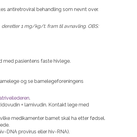
rtes antiretroviral behandling som nevnt over.
, deretter 1 mg/kg/t. fram til avnavling. OBS:
åd med pasientens faste hivlege.
 barnelege og se barnelegeforeningens
atriveilederen
.
idovudin + lamivudin. Kontakt lege med
hvilke medikamenter barnet skal ha etter fødsel.
sede.
iv-DNA provirus eller hiv-RNA).