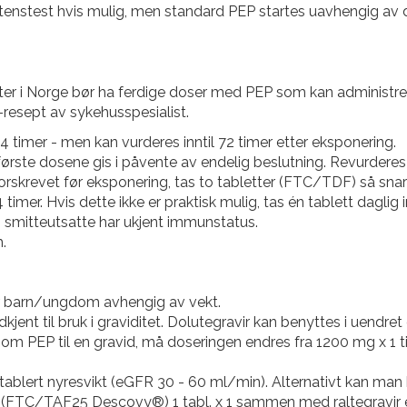
istenstest hvis mulig, men standard PEP startes uavhengig av 
er i Norge bør ha ferdige doser med PEP som kan administrer
resept av sykehusspesialist.
 4 timer - men kan vurderes inntil 72 timer etter eksponering.
første dosene gis i påvente av endelig beslutning. Revurderes
rskrevet før eksponering, tas to tabletter (FTC/TDF) så snart
timer. Hvis dette ikke er praktisk mulig, tas én tablett daglig
n smitteutsatte har ukjent immunstatus.
.
or barn/ungdom avhengig av vekt.
godkjent til bruk i graviditet. Dolutegravir kan benyttes i uen
som PEP til en gravid, må doseringen endres fra 1200 mg x 1 t
tablert nyresvikt (eGFR 30 - 60 ml/min). Alternativt kan man
(FTC/TAF25 Descovy®) 1 tabl. x 1 sammen med raltegravir el