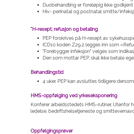
Duobehandling er foreløpig ikke godkjent 
Hiv- perinatal og postnatal smitte/infeks
*H-resept, refusjon og betaling
PEP forskrives på H-resept av sykehusspesi
ICD10 koden Z29.2 legges inn som «Refu
"Forebygger infeksjon" velges som indikas
Den som mottar PEP, skal ikke betale egen
Behandlingstid
4 uker. PEP kan avsluttes tidligere dersom 
HMS-oppfølging ved yrkeseksponering
Konferer arbeidsstedets HMS-rutiner. Utenfor he
ledelse, bedriftshelsetjeneste og smittevernav
Oppfølgingsprøver