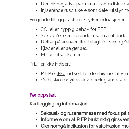
Den hivnegative partneren i sero-diskordan
Injiserende rusbrukere som deler utstyr m
Følgende tilleggsfaktorer styrker indikasjonen:
SOI eller hyppig behov for PEP
Sex og/eller injiserende rusbruk i utlandet.
Deltar på arenaer tilrettelagt for sex og/el
Kjøper eller selger sex.
Minoritetsbakgrunn
PrEP er ikke indisert:
PrEP er
ikke
indisert for den hiv-negative 
Ved risiko for yrkeseksponering anbefales
Før oppstart
Kartlegging og informasjon
Seksual- og rusanamnese med fokus på sm
Informere om at PrEP brukt riktig gir svær
Gjennomgå indikasjon for vaksinasjon m