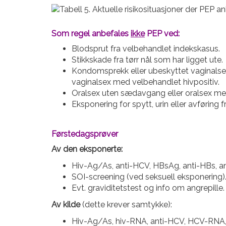
Som regel anbefales
ikke
PEP ved:
Blodsprut fra velbehandlet indekskasus.
Stikkskade fra tørr nål som har ligget ute.
Kondomsprekk eller ubeskyttet vaginalsex
vaginalsex med velbehandlet hivpositiv.
Oralsex uten sædavgang eller oralsex me
Eksponering for spytt, urin eller avføring
Førstedagsprøver
Av den eksponerte:
Hiv-Ag/As, anti-HCV, HBsAg, anti-HBs, anti
SOI-screening (ved seksuell eksponering)
Evt. graviditetstest og info om angrepille.
Av kilde
(dette krever samtykke):
Hiv-Ag/As, hiv-RNA, anti-HCV, HCV-RNA