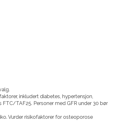
valg.
ktorer, inkludert diabetes, hypertensjon,
bys FTC/TAF25. Personer med GFR under 30 bør
o. Vurder risikofaktorer for osteoporose