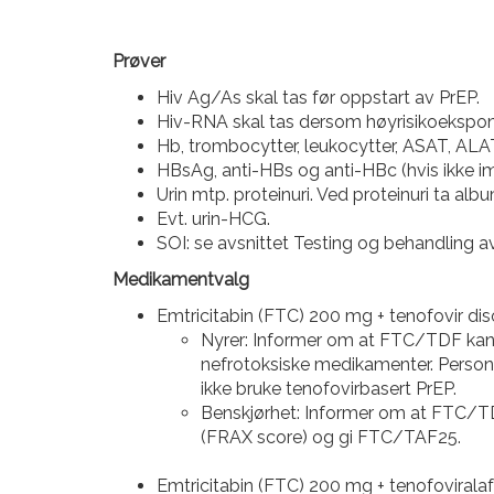
Prøver
Hiv Ag/As skal tas før oppstart av PrEP.
Hiv-RNA skal tas dersom høyrisikoeksponer
Hb, trombocytter, leukocytter, ASAT, ALA
HBsAg, anti-HBs og anti-HBc (hvis ikke imm
Urin mtp. proteinuri. Ved proteinuri ta alb
Evt. urin-HCG.
SOI: se avsnittet Testing og behandling a
Medikamentvalg
Emtricitabin (FTC) 200 mg + tenofovir di
Nyrer: Informer om at FTC/TDF kan gi
nefrotoksiske medikamenter. Perso
ikke bruke tenofovirbasert PrEP.
Benskjørhet: Informer om at FTC/TDF
(FRAX score) og gi FTC/TAF25.
Emtricitabin (FTC) 200 mg + tenofoviral