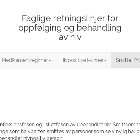
Faglige retningslinjer for
oppfølging og behandling
av hiv
Medikamentregimer
Hivpositive kvinner
Smitte, Pr
 infeksjonsfasen og i sluttfasen av ubehandlet hiv. Smittsomhete
ange som halvparten smittes av personer som selv nylig har blit
ubehandlet hivpositiv person.