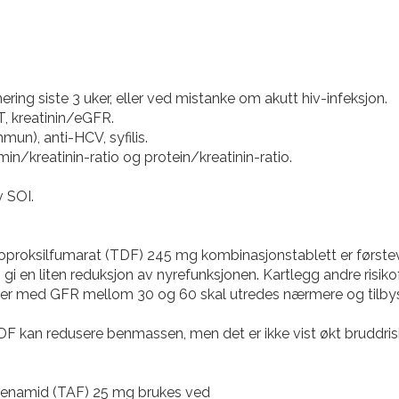
ing siste 3 uker, eller ved mistanke om akutt hiv-infeksjon.
T, kreatinin/eGFR.
un), anti-HCV, syfilis.
umin/kreatinin-ratio og protein/kreatinin-ratio.
v SOI.
soproksilfumarat (TDF) 245 mg kombinasjonstablett er første
 en liten reduksjon av nyrefunksjonen. Kartlegg andre risikofa
ner med GFR mellom 30 og 60 skal utredes nærmere og til
 kan redusere benmassen, men det er ikke vist økt bruddrisik
afenamid (TAF) 25 mg brukes ved