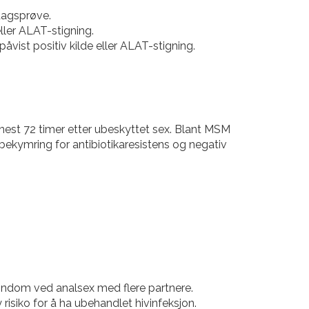
dagsprøve.
ller ALAT-stigning.
vist positiv kilde eller ALAT-stigning.
st 72 timer etter ubeskyttet sex. Blant MSM
 bekymring for antibiotikaresistens og negativ
ondom ved analsex med flere partnere.
siko for å ha ubehandlet hivinfeksjon.