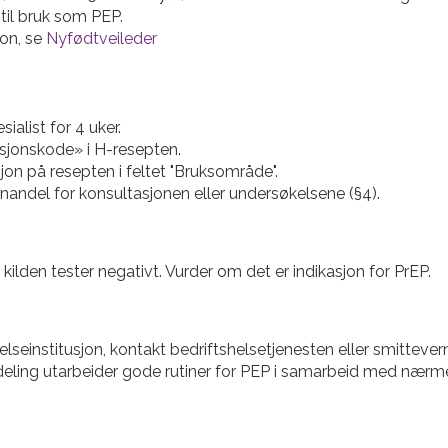
til bruk som PEP.
jon, se
Nyfødtveileder
alist for 4 uker.
sjonskode» i H-resepten.
jon på resepten i feltet "Bruksområde".
andel for konsultasjonen eller undersøkelsene (§4).
kilden tester negativt. Vurder om det er indikasjon for PrEP.
lseinstitusjon, kontakt bedriftshelsetjenesten eller smittever
deling utarbeider gode rutiner for PEP i samarbeid med nærme