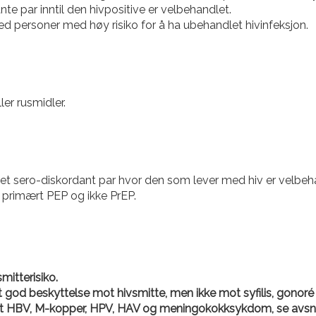
te par inntil den hivpositive er velbehandlet.
ed personer med høy risiko for å ha ubehandlet hivinfeksjon.
ler rusmidler.
i et sero-diskordant par hvor den som lever med hiv er velbeh
 primært PEP og ikke PrEP.
itterisiko.
t god beskyttelse mot hivsmitte, men ikke mot syfilis, gonoré 
ot HBV, M-kopper, HPV, HAV og meningokokksykdom, se avsni