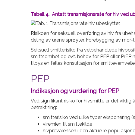
Tabell 4. Antatt transmisjonsrate for hiv ved u
Risikoen for seksuell overføring av hiv fra ube
deling av urene sprøyter. Forebygging av mor-ti
Seksuell smitterisiko fra velbehandlede hivposi
smittsomhet og evt. behov for PEP eller PrEP må
tilbys en felles konsultasjon for smittevernveil
PEP
Indikasjon og vurdering for PEP
Ved signifikant risiko for hivsmitte er det vikt
betraktning:
smitterisiko ved ulike typer eksponering (s
viremien til smittekilde
hivprevalensen i den aktuelle populasjone