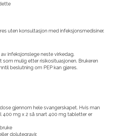
dette
es uten konsultasjon med infeksjonsmedisiner.
 av infeksjonslege neste virkedag.
 som mulig etter risikosituasjonen. Brukeren
 inntil beslutning om PEP kan gjøres.
dret dose gjennom hele svangerskapet. Hvis man
il 400 mg x 2 så snart 400 mg tabletter er
 bruke
ler dolutegravir.