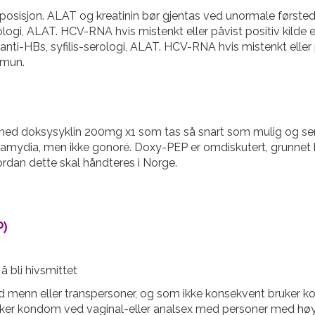
posisjon. ALAT og kreatinin bør gjentas ved unormale første
logi, ALAT. HCV-RNA hvis mistenkt eller påvist positiv kilde e
ti-HBs, syfilis-serologi, ALAT. HCV-RNA hvis mistenkt eller på
mmun.
d doksysyklin 200mg x1 som tas så snart som mulig og sene
og klamydia, men ikke gonoré. Doxy-PEP er omdiskutert, grunnet
rdan dette skal håndteres i Norge.
P)
å bli hivsmittet
d menn eller transpersoner, og som ikke konsekvent bruker k
er kondom ved vaginal-eller analsex med personer med høy ri