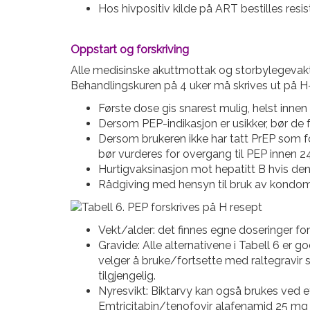
Hos hivpositiv kilde på ART bestilles res
Oppstart og forskriving
Alle medisinske akuttmottak og storbylegevakt
Behandlingskuren på 4 uker må skrives ut på H-
Første dose gis snarest mulig, helst innen
Dersom PEP-indikasjon er usikker, bør de 
Dersom brukeren ikke har tatt PrEP som fo
bør vurderes for overgang til PEP innen 24 
Hurtigvaksinasjon mot hepatitt B hvis de
Rådgiving med hensyn til bruk av kondom
Vekt/alder: det finnes egne doseringer f
Gravide: Alle alternativene i Tabell 6 er 
velger å bruke/fortsette med raltegravir 
tilgjengelig.
Nyresvikt: Biktarvy kan også brukes ved e
Emtricitabin/tenofovir alafenamid 25 mg 