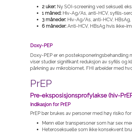
2 uker:
Ny SOI-screening ved seksuell eks
1 måned:
Hiv-Ag/As, anti-HCV, syfilis-sero
3 måneder:
Hiv-Ag/As, anti-HCV, HBsAg, an
6 måneder:
Anti-HCV, HBsAg hvis ikke-i
Doxy-PEP
Doxy-PEP er en posteksponeringsbehandling me
viser studier signifikant reduksjon av syfilis 
pårkning av mikrobiomet. FHI arbeider med hvo
PrEP
Pre-eksposisjonsprofylakse (hiv-PrE
Indikasjon for PrEP
PrEP bør brukes av personer med høy risiko for 
Menn eller transpersoner som har sex me
Heteroseksuelle som ikke konsekvent bruk