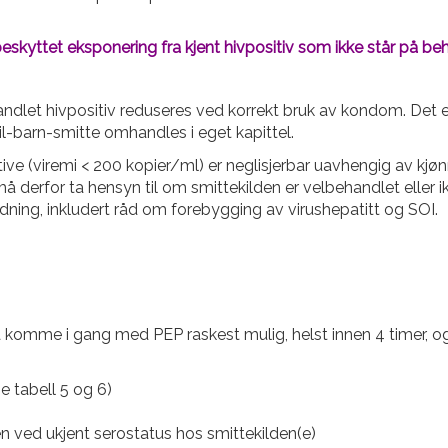
beskyttet eksponering fra kjent hivpositiv som ikke står på b
handlet hivpositiv reduseres ved korrekt bruk av kondom. Det e
l-barn-smitte omhandles i eget kapittel.
tive (viremi < 200 kopier/ml) er neglisjerbar uavhengig av kjø
 derfor ta hensyn til om smittekilden er velbehandlet eller ik
edning, inkludert råd om forebygging av virushepatitt og SOI.
ig å komme i gang med PEP raskest mulig, helst innen 4 timer, o
e tabell 5 og 6)
n ved ukjent serostatus hos smittekilden(e)